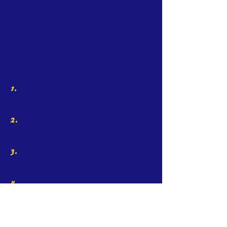
金枫华人老年联谊会是2019年成立的
新星。
金枫华人老年联谊会成立的宗旨
1.
联谊周边地区的社团开展社会服
务项目或协作项目;
2.
活跃业余生活，如组织音乐、舞
蹈，健身等娱乐活动;
3.
举办学习班提高语言能力和使用
手机，电脑等常用设备的技巧；
4.
举办有关社会，人文地貌等讲座
增进了解加拿大国家；
5.
以参加公益活动，培育社区精