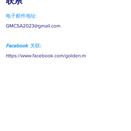
联系
电子邮件地址:
GMCSA2023@gmail.com
Facebook
关联
:
https://www.facebook.com/golden.m
aple.397
金枫的
Facebook
:
https://www.facebook.com/helena.hu
ang.12177