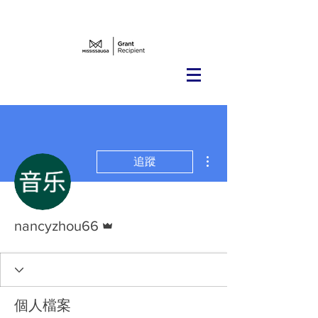
雷达老师招募西人长者的通知
更多動作
追蹤
管理員
nancyzhou66
個人檔案