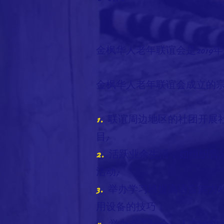
金枫华人老年联谊会是2019
金枫华人老年联谊会成立的
1.
联谊周边地区的社团开展
目;
2.
活跃业余生活，如组织音
活动;
3.
举办学习班提高语言能力
用设备的技巧；