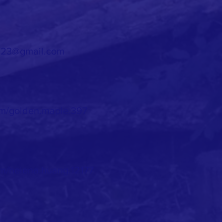
23@gmail.com
om/golden.maple.397
m/helena.huang.12177