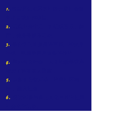
1.
联谊周边地区的社团开展社会服
务项目或协作项目;
2.
活跃业余生活，如组织音乐、舞
蹈，健身等娱乐活动;
3.
举办学习班提高语言能力和使用
手机，电脑等常用设备的技巧；
4.
举办有关社会，人文地貌等讲座
增进了解加拿大国家；
5.
以参加公益活动，培育社区精
神， 融入社会;
6.
促进和参与多元文化与其它社团
社会文化活动。
联系