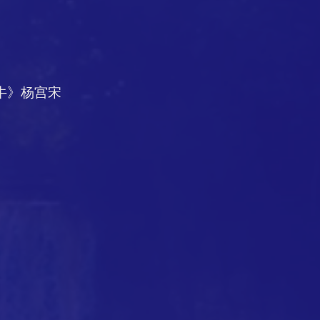
斗牛》杨宫宋