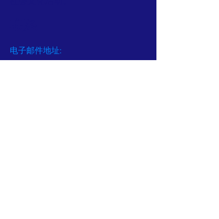
社会文化活动。
享佳品。
现在加拿大国庆节即将到来，期待各位以《加
联系
拿大154国庆节》为《金枫兰亭会》第三主
题，尽情发挥遐想，潇洒落笔，写出一篇篇爽
朗上口的好文！
电子邮件地址:
GMCSA2023@gmail.com
c. 现在，群里天天有杰出的诗文，已来不
及查看群里发表多少篇文章了。
4. 郭醒奇以他的诗，画深受大家青睐。他作
Facebook
关联
:
了二次讲座，与长者分享他的愉快生活的哲理
https://www.facebook.com/golden.m
堪堪来到立秋，不为吃喝发愁
aple.397
经过烦燥苦夏，正好来锅炖肉
配上三五小菜，舒舒服服下酒
鸡蛋炒嫩韭菜，基围虾全红透
金枫的
Facebook
:
西红柿黄瓜卷，王子菇蘸蠔油
尖椒炒干豆腐，南北菜来聚首
https://www.facebook.com/helena.hu
尽管今年不热，还是应个彩头
安心抢个秋膘，生活整个节奏
ang.12177
十六的月亮