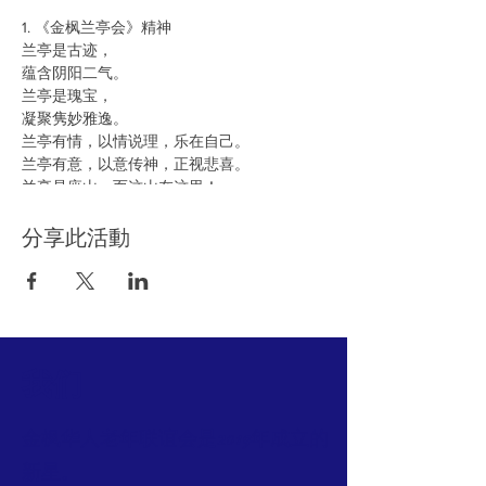
1. 《金枫兰亭会》精神
兰亭是古迹，
蕴含阴阳二气。
兰亭是瑰宝，
凝聚隽妙雅逸。
兰亭有情，以情说理，乐在自己。
兰亭有意，以意传神，正视悲喜。
兰亭是座山，而这山在这里！
兰亭里有龙，而这龙就是你！
-- 郭醒奇（Frank），2021年9月2日
分享此活動
2. 21年4月15日成立由来：
《金枫兰亭会》是为喜欢写作的朋友开辟一个
练笔的平台，为我们的生活增添一些乐趣。恰
逢 “母亲节”即将到来，我们就以《母亲》为主
我们
题作为我们《兰亭会》打开文学交流的第一扇
窗户。我们通过征稿可以吸引更多文学爱好者
参加《兰亭会》。闲时互相交流自己佳作，切
金枫华人老年联谊会是2019年成立的
磋文学创作灵感和写作艺术。
新星。