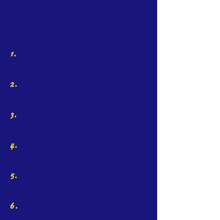
3.《金枫兰亭会》人才济济，活力四射
金枫华人老年联谊会成立的宗旨
a.《兰亭会》的会员，最初才6位。现在已
是16位，但这里藏龙卧虎，不乏多才多艺爱好
书法，写诗，写词者。
b.《兰亭会》的活力，请看2021-06-26 黄
1.
联谊周边地区的社团开展社会服
慧平报道：
务项目或协作项目;
谢谢各位才子，诗人使我们《金枫兰亭会》自
2.
活跃业余生活，如组织音乐、舞
4月15日成立起来迅速盛开五彩缤纷的花朵；
蹈，健身等娱乐活动;
充满文墨书屋清香之气；不乏幽默动人的静态
画片和动态录像；不脱离现代正义之感的文章
3.
举办学习班提高语言能力和使用
报道，还有借古喻今的历史报道。我不是诗
人，画家，我的文笔匮乏，但我是你们忠实的
手机，电脑等常用设备的技巧；
读者。我默默陪伴大家，享受大家所发表的
4.
举办有关社会，人文地貌等讲座
诗，文，画，影。我把大家在6月15日之前所
发表的汇集一下，共98篇。其中：（1） 主题
增进了解加拿大国家；
《母亲》9篇；（2）主题《端午文化》5篇；
（3）郭醒奇 30篇（4）王立 18篇, 李永田10
5.
以参加公益活动，培育社区精
篇；；（5）邢保忠 14篇; （6）百琨 8篇。
神， 融入社会;
我们《金枫兰亭会》真是活力四射，优秀作品
6.
促进和参与多元文化与其它社团
连绵不断，有望收集成册，吸引更多爱好者共