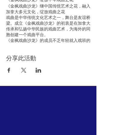
《金枫戏曲沙龙》继中国传统艺术之花，融入
加拿大多元文化，绽放戏曲之花
戏曲是中华传统文化艺术之一，舞台是友谊桥
梁。成立《金枫戏曲沙龙》的初衷是在加拿大
传承和弘扬中华民族的戏曲艺术，为海外的同
胞创建一个戏曲平台。
《金枫戏曲沙龙》的成员不乏年轻就入戏班的
戏曲专业演员；业余爱好几十年也成在行的戏
曲演员；有的自幼爱好，退休了想园自己爱好
分享此活動
之梦，加入戏曲行列；有的自幼爱好欣赏，无
缘进入戏曲专业训练，现在开始学习，其乐无
穷。《金枫戏曲沙龙》就此渐渐成长，壮大，
发扬和推广中华戏曲文化融入加拿大多元文
化。我们以戏结缘，以戏交友，相互切磋，共
同提高。愿中国传统戏曲之花 在加拿大这肥
沃的土地上灿烂绽放，为促进 我们第二故乡
我们
—加拿大 的多元文化发展添砖加瓦。
网址：https://www.goldenmaplecsa.com
金枫华人老年联谊会是2019年成立的
新星。