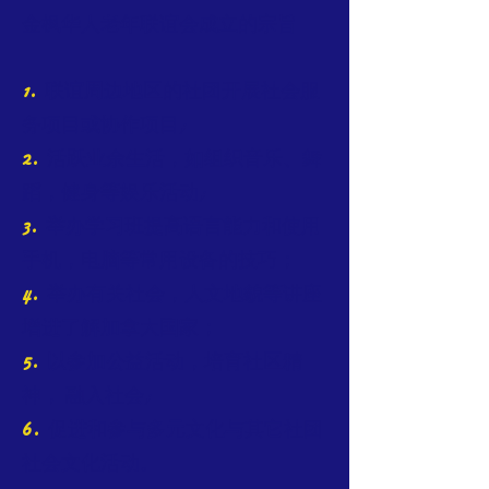
金枫华人老年联谊会成立的宗旨
1.
联谊周边地区的社团开展社会服
务项目或协作项目;
2.
活跃业余生活，如组织音乐、舞
蹈，健身等娱乐活动;
3.
举办学习班提高语言能力和使用
手机，电脑等常用设备的技巧；
4.
举办有关社会，人文地貌等讲座
增进了解加拿大国家；
5.
以参加公益活动，培育社区精
神， 融入社会;
6.
促进和参与多元文化与其它社团
社会文化活动。