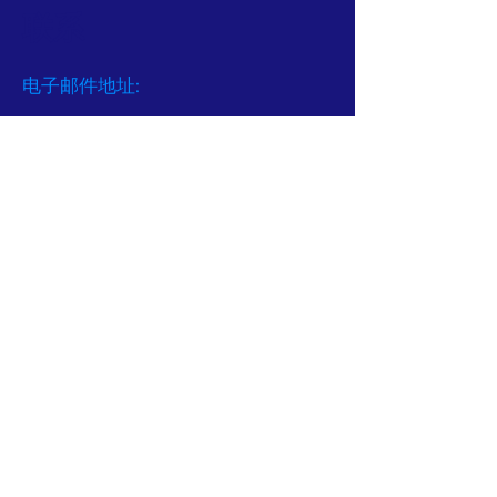
联系
电子邮件地址:
GMCSA2023@gmail.com
Facebook
关联
:
https://www.facebook.com/golden.m
aple.397
金枫的
Facebook
:
https://www.facebook.com/helena.hu
ang.12177