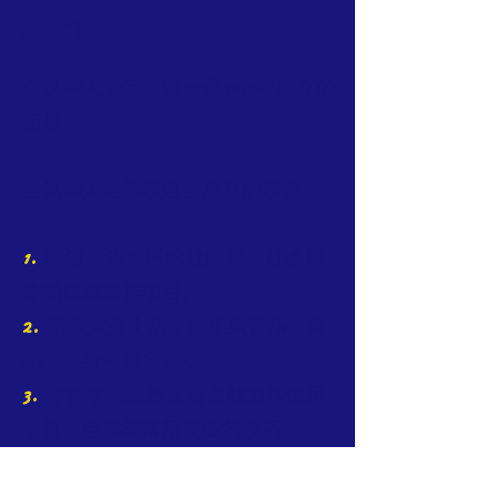
我们
金枫华人老年联谊会是2019年成立的
新星。
金枫华人老年联谊会成立的宗旨
1.
联谊周边地区的社团开展社会服
务项目或协作项目;
2.
活跃业余生活，如组织音乐、舞
蹈，健身等娱乐活动;
3.
举办学习班提高语言能力和使用
手机，电脑等常用设备的技巧；
4.
举办有关社会，人文地貌等讲座