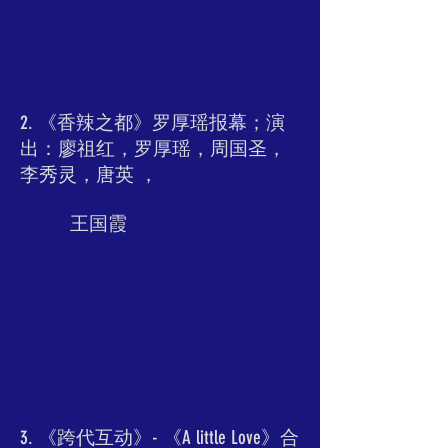
2. 《香辣之都》罗厚瑶报幕；演
出：廖祖红，罗厚瑶，周国圣，
李秀灵，唐英 ，
王国霞
3. 《跨代互动》- 《A little Love》合