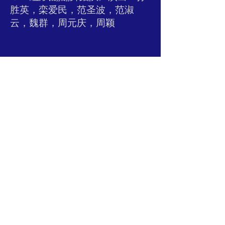
胜英，栾爱民，范圣波，范淑
云，魏群，周元庆，周颖
14. 音乐《Mother‘’s Day》欢送大家
愉快散会