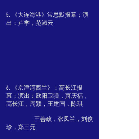
5. 《大连海港》常思默报幕；演
出：卢学，范淑云
6. 《京津河西兰》：高长江报
幕；演出：欧阳卫疆，萧庆福，
高长江，周颍，王建国，陈琪
王善政，张凤兰，刘俊
珍，郑三元