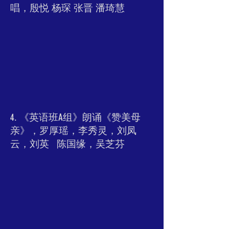
唱，殷悦 杨琛 张晋 潘琦慧
4. 《英语班A组》朗诵《赞美母
亲》，罗厚瑶，李秀灵，刘凤
云，刘英 陈国缘，吴芝芬