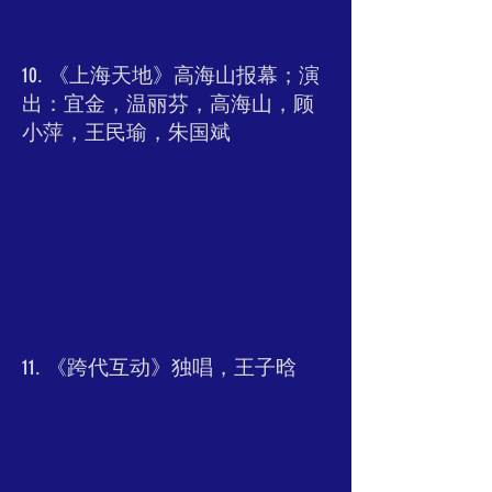
10. 《上海天地》高海山报幕；演
出：宜金，温丽芬，高海山，顾
小萍，王民瑜，朱国斌
11. 《跨代互动》独唱，王子晗