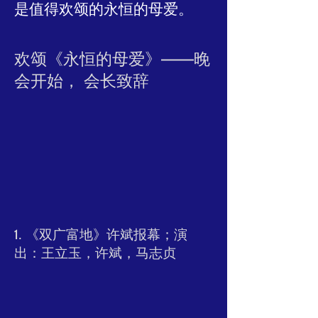
是值得欢颂的永恒的母爱。
​欢颂《永恒的母爱》——晚
会开始， 会长致辞
1. 《双广富地》许斌报幕；演
出：王立玉，许斌，马志贞