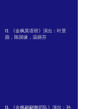
12. 《金枫英语班》演出：叶景
蘋，陈国缘，温丽芬
13. 《金枫翩翩舞蹈队》演出：孙