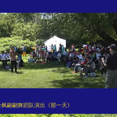
金枫翩翩舞蹈队演出《那一天》