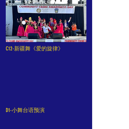
C12-新疆舞《爱的旋律》
D1-小舞台语预演